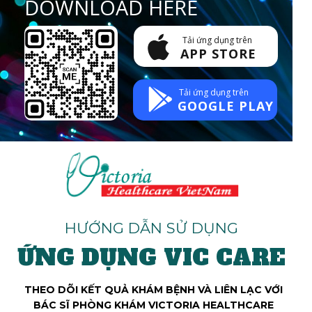
DOWNLOAD HERE
Tải ứng dụng trên
APP STORE
Tải ứng dụng trên
GOOGLE PLAY
HƯỚNG DẪN SỬ DỤNG
ỨNG DỤNG VIC CARE
THEO DÕI KẾT QUẢ KHÁM BỆNH VÀ LIÊN LẠC VỚI
BÁC SĨ PHÒNG KHÁM VICTORIA HEALTHCARE